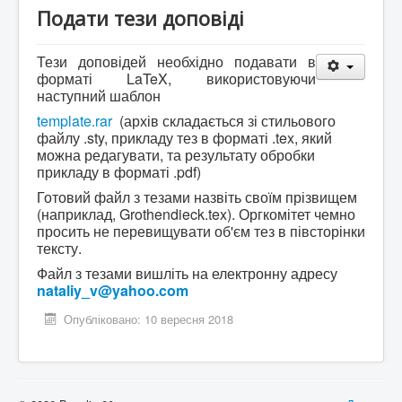
Подати тези доповіді
Тези доповідей необхідно подавати в
форматі LaTeX, використовуючи
наступний шаблон
template.rar
(архів складається зі стильового
файлу .sty, прикладу тез в форматі .tex, який
можна редагувати, та результату обробки
прикладу в форматі .pdf)
Готовий файл з тезами назвіть своїм прізвищем
(наприклад, Grothendieck.tex). Оргкомітет чемно
просить не перевищувати об'єм тез в півсторінки
тексту.
Файл з тезами вишліть на електронну адресу
nataliy_v@yahoo.com
Опубліковано: 10 вересня 2018