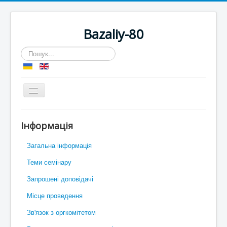
Bazaliy-80
Пошук...
Перемикач
навігації
Ви тут:
Головна
Подати тези доповіді
Iнформація
«Сучасний аналіз та нелінійні
Загальна інформація
крайові задачі»
Теми семінару
Семінар присвячений пам'яті Б. В.
Базалія (1938-2012)
Запрошені доповідачі
17-18 жовтня 2018 року
Місце проведення
Зв'язок з оргкомітетом