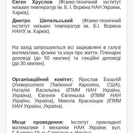
Євген Хруслов
(Фізико-технічний інститут
низьких температур ім. Б. І. Вєркіна НАН України,
Харків).
Дмитро Шепельський
(Фізико-технічний
інститут низьких температур ім. Б.І. Вєркіна
НАНУ, м. Харків).
На захід запрошуються всі зацікавлені в галузі
математики, фізики та наук про життя. Пленарні
доповіді (до 50 хвилин) та секційні доповіді
(до 30 хвилин).
Організаційний комітет:
Ярослав Базалій
(
Університет Південної Кароліни, США
),
Наталія Васильєва (
IПMM НАН України,
Україна),
Євгенія Євгеньєва (
IПMM НАН
України, Україна
), Микола Краснощок
(IПMM
НАН України, Україна
).
Місце проведення:
Інститут прикладної
математики і механіки НАН України, вул.
Г. Батюка 19, м. Слов’янськ, Україна.