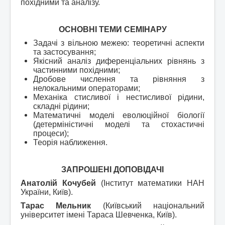
похідними та аналізу.
ОСНОВНІ ТЕМИ СЕМІНАРУ
Задачі з вільною межею: теоретичні аспекти
та застосування;
Якісний аналіз диференціальних рівнянь з
частинними похідними;
Дробове числення та рівняння з
нелокальними операторами;
Механіка стисливої і нестисливої рідини,
складні рідини;
Математичні моделі еволюційної біології
(детерміністичні моделі та стохастичні
процеси);
Теорія наближення.
ЗАПРОШЕНІ ДОПОВІДАЧІ
Анатолій Кочубей
(Інститут математики НАН
України, Київ).
Тарас Мельник
(Київський національний
університет імені Тараса Шевченка, Київ).