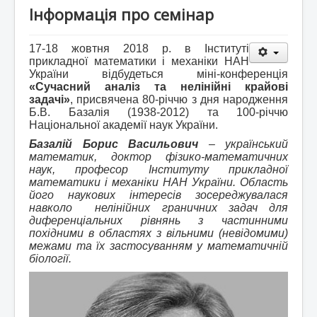
Інформація про семінар
17-18 жовтня 2018 р. в Інституті
прикладної математики і механіки НАН
України відбудеться міні-конференція
«Сучасний аналіз та нелінійні крайові
задачі»
, присвячена 80-річчю з дня народження
Б.В. Базалія (1938-2012) та 100-річчю
Національної академії наук України.
Базалій Борис Васильович
– український
математик, доктор фізико-математичних
наук, професор Інституту прикладної
математики і механіки НАН України. Область
його наукових інтересів зосереджувалася
навколо нелінійних граничних задач для
диференціальних рівнянь з частинними
похідними в областях з вільними (невідомими)
межами та їх застосуванням у математичній
біології.