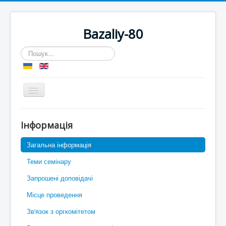
Bazaliy-80
Пошук...
Перемикач
навігації
Ви тут:
Головна
Iнформація
«Сучасний аналіз та нелінійні
Загальна інформація
крайові задачі»
Теми семінару
Семінар присвячений пам'яті Б. В.
Базалія (1938-2012)
Запрошені доповідачі
17-18 жовтня 2018 року
Місце проведення
Зв'язок з оргкомітетом